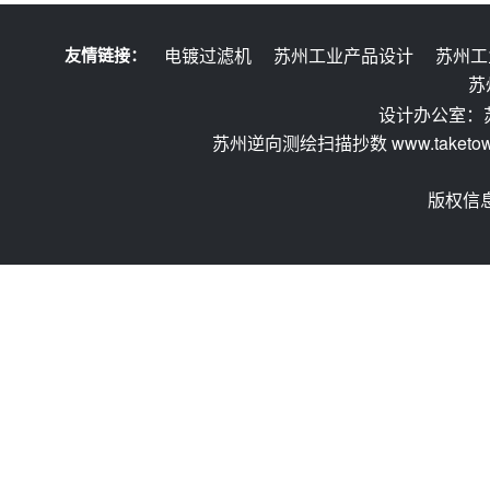
友情链接：
电镀过滤机
苏州工业产品设计
苏州工
苏
设计办公室：
苏州逆向测绘扫描抄数 www.taketow.
版权信息