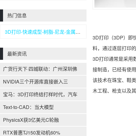
热门信息
3D打印-快速成型-树脂-尼龙-金属打印
3D打印（3DP）
料，通过逐层打印
最新资讯
3D打印通常是采用
广货行天下·四城联动：广州深圳佛
接制造，已经有使
该技术在珠宝、鞋类
NVIDIA三个开源库直接嵌入三
木工程、枪支以及
宝马：3D打印终结打样时代，汽车
Text-to-CAD：当大模型
PhysicsX获3亿美元C轮融
RTX普惠TJ150发动机60%