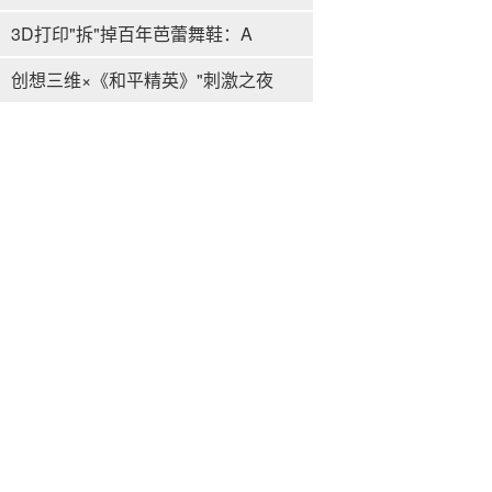
3D打印"拆"掉百年芭蕾舞鞋：A
创想三维×《和平精英》"刺激之夜