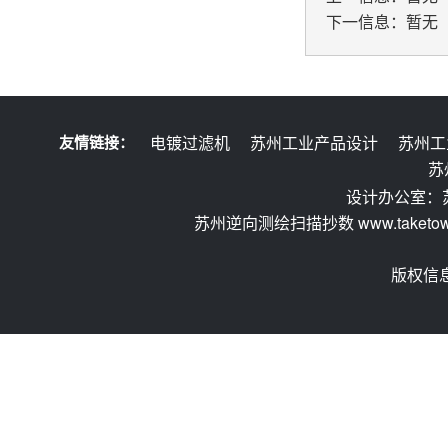
下一信息：暂无
友情链接：
电镀过滤机
苏州工业产品设计
苏州工
苏
设计办公室：
苏州逆向测绘扫描抄数 www.taketow.
版权信息