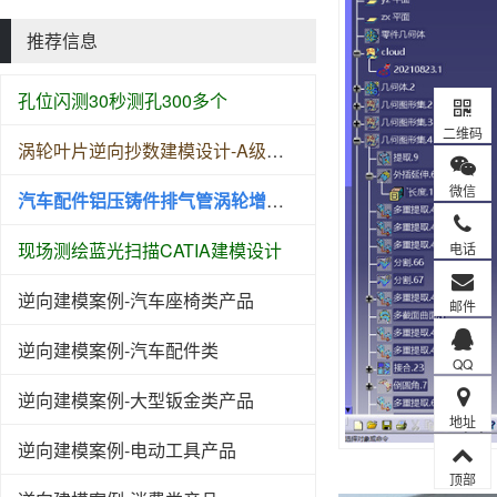
推荐信息
孔位闪测30秒测孔300多个
二维码
涡轮叶片逆向抄数建模设计-A级曲面建模设计
微信
汽车配件铝压铸件排气管涡轮增压逆向测绘扫描抄数
现场测绘蓝光扫描CATIA建模设计
电话
逆向建模案例-汽车座椅类产品
邮件
逆向建模案例-汽车配件类
QQ
逆向建模案例-大型钣金类产品
地址
逆向建模案例-电动工具产品
顶部