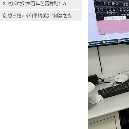
3D打印"拆"掉百年芭蕾舞鞋：A
创想三维×《和平精英》"刺激之夜