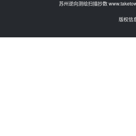
苏州逆向测绘扫描抄数 www.taketow.
版权信息