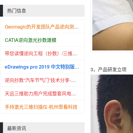
热门信息
Geomagic的开发团队产品逆向测绘建模的过程展现
CATIA逆向激光抄数建模
带您读懂逆向工程（抄数）/三维建模
eDrawings pro 2019 中文特别版(附安装教程) 64位
3，产品研发立项
逆向抄数“汽车节气门”技术分享-提供STL下载
天远三维助力用户完成整套风电叶片的高精度三维检测
手持激光三维扫描仪-杭州思看科技
最新资讯