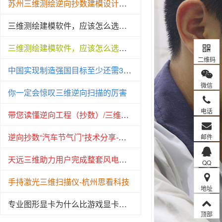
苏州三维测绘逆向抄数建模设计哪家强
三维测绘建模软件，应该怎么选择？（国内篇）
三维测绘建模软件，应该怎么选择？（国外篇）
二维码
中国实现制造强国目标至少还需30年
微信
你一定会惊叹三维逆向扫描的厉害
电话
带您读懂逆向工程（抄数）/三维建模
逆向抄数“汽车节气门”技术分享-提供STL下载
邮件
天远三维助力用户完成整套风电叶片的高精度三维检测
QQ
手持激光三维扫描仪-杭州思看科技
地址
专业图形显卡为什么比游戏显卡更有优势？
顶部