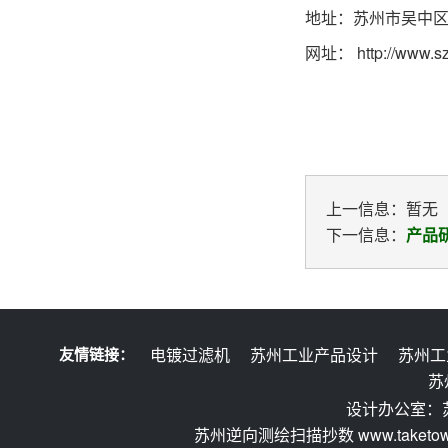
地址：苏州市吴中区
网址：
http://www.s
上一信息：暂无
下一信息：
产品
友情链接：
电镀过滤机
苏州工业产品设计
苏州工
苏
设计办公室：
苏州逆向测绘扫描抄数 www.taketow.