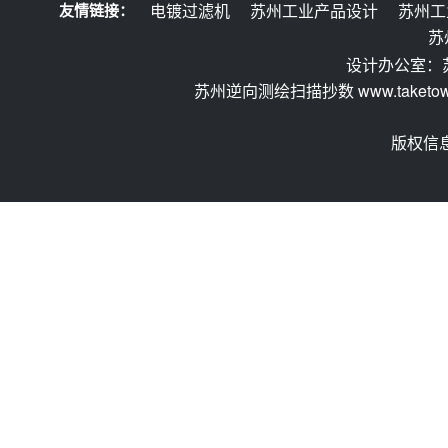
友情链接：
电镀过滤机
苏州工业产品设计
苏州工
苏
设计办公室：
苏州逆向测绘扫描抄数 www.taketow.
版权信息