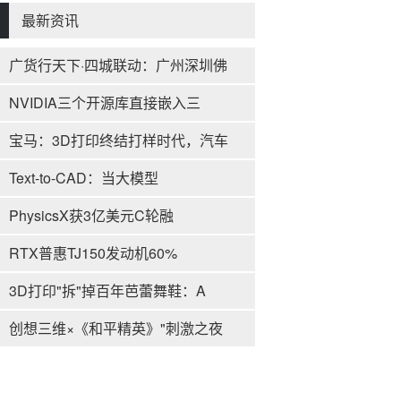
最新资讯
广货行天下·四城联动：广州深圳佛
NVIDIA三个开源库直接嵌入三
宝马：3D打印终结打样时代，汽车
Text-to-CAD：当大模型
PhysicsX获3亿美元C轮融
RTX普惠TJ150发动机60%
3D打印"拆"掉百年芭蕾舞鞋：A
创想三维×《和平精英》"刺激之夜